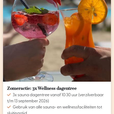
Zomeractie: 3x Wellness dagentree
3x sauna dagentree vanaf 10:30 uur (verzilverbaar
t/m 13 september 2026)
Gebruik van alle sauna- en wellnessfaciliteiten tot
sluitingstijd