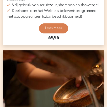
Vrij gebruik van scrubzout, shampoo en showergel
Deelname aan het Wellness belevenisprogramma
met o.a. opgietingen (o.b.v. beschikbaarheid)
Lees meer
69,95