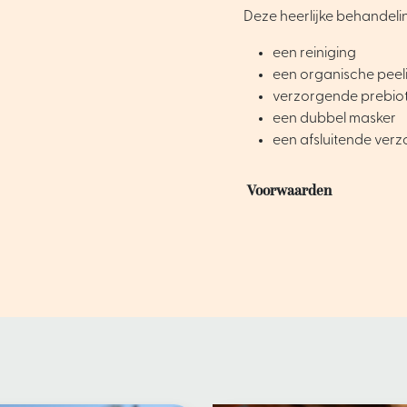
Deze heerlijke behandelin
een reiniging
een organische peel
verzorgende prebiot
een dubbel masker
een afsluitende verz
Voorwaarden