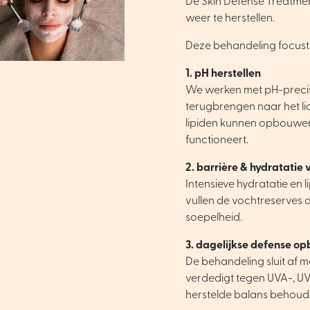
De Skin Defense Treatment
weer te herstellen.
Deze behandeling focust o
1. pH herstellen
We werken met pH-precis
terugbrengen naar het l
lipiden kunnen opbouwen 
functioneert.
2. barrière & hydratatie 
Intensieve hydratatie en 
vullen de vochtreserves
soepelheid.
3. dagelijkse defense o
De behandeling sluit af 
verdedigt tegen UVA-, UVB
herstelde balans behouden