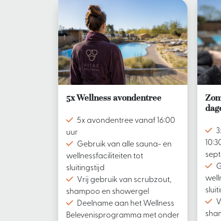
5x Wellness avondentree
Zom
dag
5x avondentree vanaf 16:00
3
uur
10:3
Gebruik van alle sauna- en
sept
wellnessfaciliteiten tot
G
sluitingstijd
well
Vrij gebruik van scrubzout,
sluit
shampoo en showergel
V
Deelname aan het Wellness
sha
Belevenisprogramma met onder