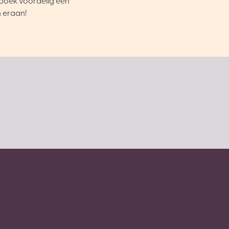
boek voordelig een
n eraan!