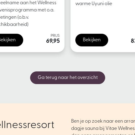
eelname aan het Wellness
warme Uyuni olie
venisprogramma met o.a.
etingen (o.b.v.
hikbaarheid)
PRIJS
Bekijken
Bekijken
69,95
8
Ga terug naar het overzicht
Ben je op zoek naar een arr
llnessresort
dagje sauna bij Vitae Wellnes