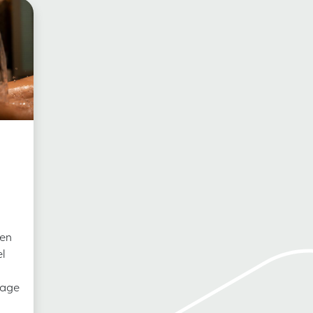
oen
l
sage