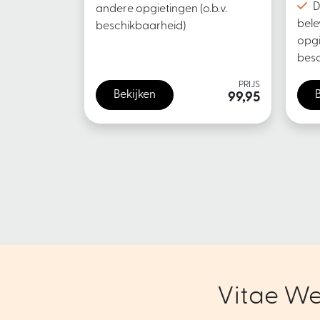
D
andere opgietingen (o.b.v.
bele
beschikbaarheid)
opgi
besc
PRIJS
Bekijken
99,95
Vitae We