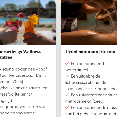
eractie: 3x Wellness
Uyuni hammam | 60 min
entree
Een ontspannend
x sauna dagentree vanaf
waterritueel
0 uur (verzilverbaar t/m 13
Een uitgebreide
ember 2026)
lichaamsscrub met de
ebruik van alle sauna- en
traditionele kese-handsch
nessfaciliteiten tot
Een zuiverend zeeprituee
ingstijd
met warme olijfzeep
rij gebruik van scrubzout,
Een ontspannende mas
mpoo en showergel
van het gehele lichaam met