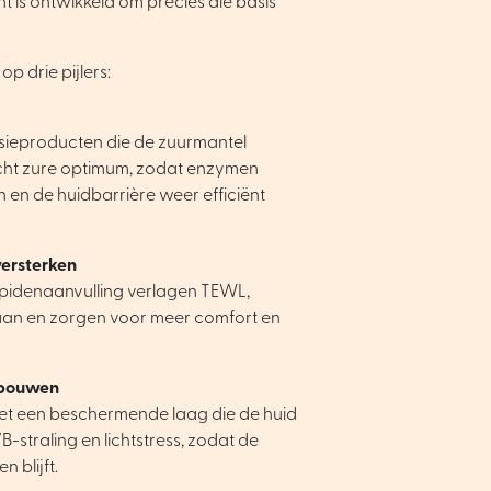
 is ontwikkeld om precies die basis
p drie pijlers:
ieproducten die de zuurmantel
icht zure optimum, zodat enzymen
en de huidbarrière weer efficiënt
versterken
lipidenaanvulling verlagen TEWL,
 aan en zorgen voor meer comfort en
pbouwen
met een beschermende laag die de huid
-straling en lichtstress, zodat de
 blijft.