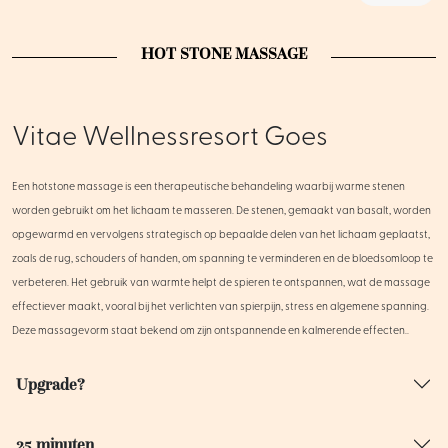
HOT STONE MASSAGE
Vitae Wellnessresort Goes
Een hotstone massage is een therapeutische behandeling waarbij warme stenen
worden gebruikt om het lichaam te masseren. De stenen, gemaakt van basalt, worden
opgewarmd en vervolgens strategisch op bepaalde delen van het lichaam geplaatst,
zoals de rug, schouders of handen, om spanning te verminderen en de bloedsomloop te
verbeteren. Het gebruik van warmte helpt de spieren te ontspannen, wat de massage
effectiever maakt, vooral bij het verlichten van spierpijn, stress en algemene spanning.
Deze massagevorm staat bekend om zijn ontspannende en kalmerende effecten..
Upgrade?
25 minuten