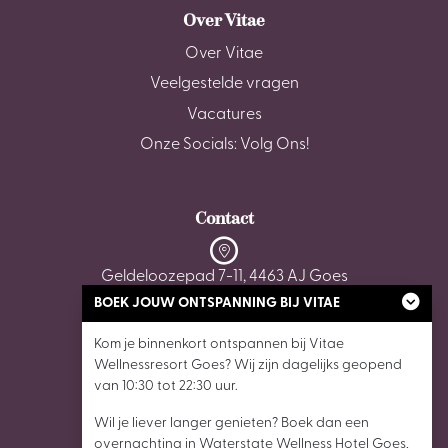
Over Vitae
Over Vitae
Veelgestelde vragen
Vacatures
Onze Socials: Volg Ons!
Contact
Geldeloozepad 7-11, 4463 AJ Goes
BOEK JOUW ONTSPANNING BIJ VITAE
0113 - 22 35 05
Kom je binnenkort ontspannen bij Vitae
Wellnessresort Goes? Wij zijn dagelijks geopend
wellnessgoes@vitaewellnessresorts.nl
van 10:30 tot 22:30 uur.
Wil je liever langer genieten? Boek dan een
overnachting in Waterstate Wellness Hotel Goes,