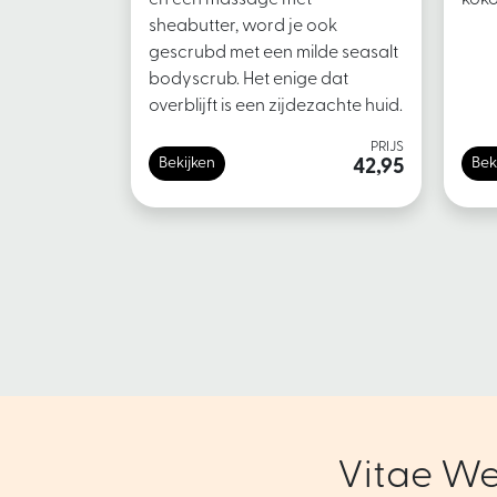
sheabutter, word je ook
gescrubd met een milde seasalt
bodyscrub. Het enige dat
overblijft is een zijdezachte huid.
PRIJS
Bekijken
Bek
42,95
Vitae We