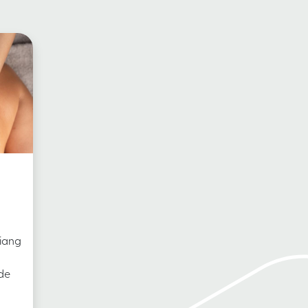
iang
nde