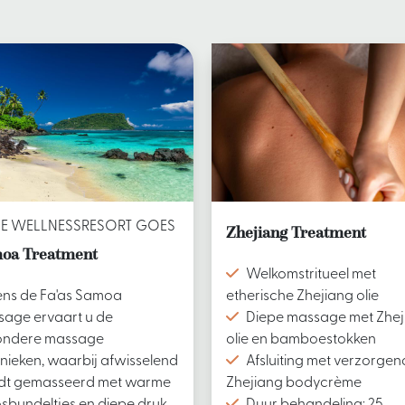
AE WELLNESSRESORT GOES
Zhejiang Treatment
oa Treatment
Welkomstritueel met
ens de Fa'as Samoa
etherische Zhejiang olie
age ervaart u de
Diepe massage met Zhej
zondere massage
olie en bamboestokken
nieken, waarbij afwisselend
Afsluiting met verzorge
dt gemasseerd met warme
Zhejiang bodycrème
sbundeltjes en diepe druk.
Duur behandeling: 25