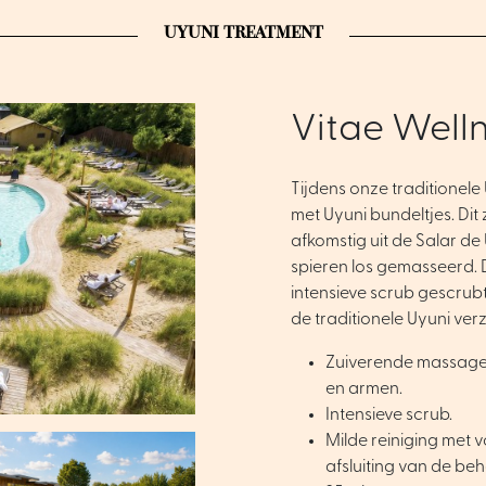
UYUNI TREATMENT
Vitae Well
Tijdens onze traditionel
met Uyuni bundeltjes. Dit 
afkomstig uit de Salar de
spieren los gemasseerd. 
intensieve scrub gescrub
de traditionele Uyuni ve
Zuiverende massage 
en armen.
Intensieve scrub.
Milde reiniging met 
afsluiting van de be