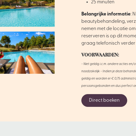
25 minuten
Belangrijke informatie
: 
beautybehandeling, verzo
nemen met de locatie om 
reserveren is op dit mome
graag telefonisch verder
VOORWAARDEN:
- Niet geldig i.c.m. andere acties en/
noodzakelijk - Indien je deze behand
geldig en worden er € 0,75 administrat
persoonsgebonden en dus perfect o
Direct boeken