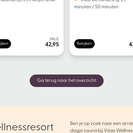
minuten / 50 minuten
PRIJS
ijken
Bekijken
42,95
4
Ga terug naar het overzicht
Ben je op zoek naar een arr
llnessresort
dagje sauna bij Vitae Wellnes