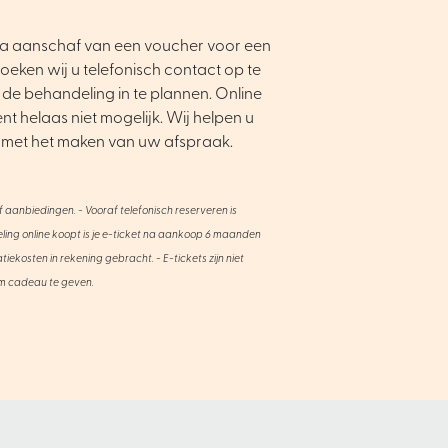
Na aanschaf van een voucher voor een
eken wij u telefonisch contact op te
de behandeling in te plannen. Online
nt helaas niet mogelijk. Wij helpen u
 met het maken van uw afspraak.
of aanbiedingen. - Vooraf telefonisch reserveren is
eling online koopt is je e-ticket na aankoop 6 maanden
iekosten in rekening gebracht. - E-tickets zijn niet
m cadeau te geven.