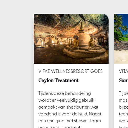
VITAE WELLNESSRESORT GOES
VIT
Ceylon Treatment
Sam
Tijdens deze behandeling
Tijd
wordt er veelvuldig gebruik
mass
gemaakt van sheabutter, wat
bij
voedend is voor de huid. Naast
tech
een reiniging met shower foam
wor
en een massage met
koko