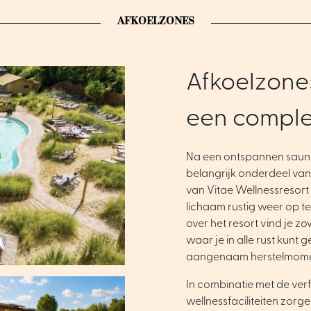
AFKOELZONES
Afkoelzone
een comple
Na een ontspannen sauna
belangrijk onderdeel van 
van Vitae Wellnessresort
lichaam rustig weer op t
over het resort vind je z
waar je in alle rust kunt 
aangenaam herstelmome
In combinatie met de ver
wellnessfaciliteiten zor