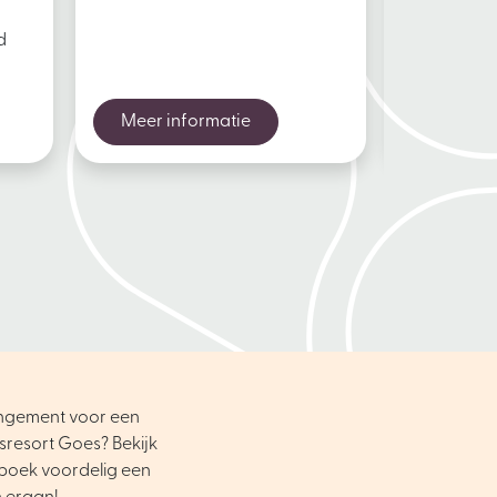
d
Meer informatie
Meer in
angement voor een
sresort Goes? Bekijk
boek voordelig een