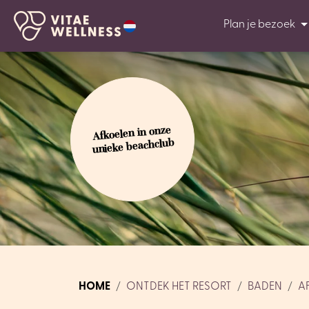
Plan je bezoek
Afkoelen in onze
unieke beachclub
HOME
ONTDEK HET RESORT
BADEN
A