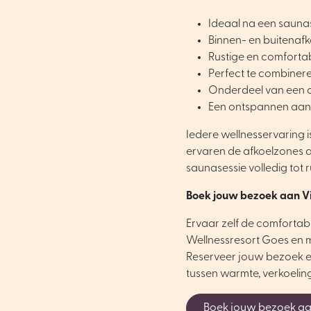
Ideaal na een sauna
Binnen- en buitenaf
Rustige en comfort
Perfect te combiner
Onderdeel van een 
Een ontspannen aanv
Iedere wellnesservaring i
ervaren de afkoelzones al
saunasessie volledig tot r
Boek jouw bezoek aan Vi
Ervaar zelf de comfortab
Wellnessresort Goes en 
Reserveer jouw bezoek en
tussen warmte, verkoelin
Boek jouw bezoek aa