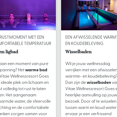
 RUSTMOMENT MET EEN
EEN AFWISSELENDE WARM
FORTABELE TEMPERATUUR
EN KOUDEBELEVING
m ligbad
Wisselbaden
 aan een moment van pure
Wil je jouw wellnessdag
panning? Het
warme bad
verrijken met een afwissele
Vitae Wellnessresort Goes
warmte- en koudebeleving
e ideale plek om lichaam en
Dan zijn de
wisselbaden
va
t volledig tot rust te laten
Vitae Wellnessresort Goes 
en. Het aangenaam
heerlijke aanvulling op jou
armde water, de sfeervolle
bezoek. Door af te wisselen
ichting en de comfortabele
tussen warm en koud water
anken zorgen samen voor
ervaar je een verfrissend