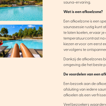
sauna-ervaring.
Wat is een afkoelzone?
Een afkoelzone is een spe
saunasessie rustig kunt af
te laten koelen, ervaar 
temperatuurcontrast na 
kiezen ervoor om eerst e
vervolgens te ontspannen
Dankzij de afkoelzones bi
omgeving die het beste p
De voordelen van een af
Een bezoek aan de afko
afsluiting van iedere sau
afkoelen als een verfris
Veel bezoekers waarder