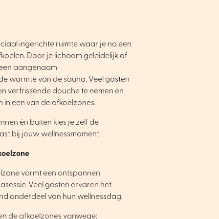
ciaal ingerichte ruimte waar je na een
koelen. Door je lichaam geleidelijk af
je een aangenaam
de warmte van de sauna. Veel gasten
en verfrissende douche te nemen en
 in een van de afkoelzones.
nnen én buiten kies je zelf de
ast bij jouw wellnessmoment.
koelzone
elzone vormt een ontspannen
nasessie. Veel gasten ervaren het
send onderdeel van hun wellnessdag.
en de afkoelzones vanwege: