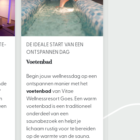
TE-
DE IDEALE START VAN EEN
EEN HEERLI
ONTSPANNEN DAG
Dompelba
Voetenbad
Zoek je een
Begin jouw wellnessdag op een
om af te ko
nde
ontspannen manier met het
saunasessi
?
voetenbad
van Vitae
van Vitae 
n
Wellnessresort Goes. Een warm
is de ideale
een
voetenbad is een traditioneel
saunarituee
w
onderdeel van een
rustige sau
saunabezoek en helpt je
koude wate
lichaam rustig voor te bereiden
temperatuu
op de warmte van de sauna.
warmte van