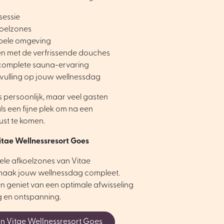
sessie
koelzones
abele omgeving
en met de verfrissende douches
complete sauna-ervaring
ulling op jouw wellnessdag
s persoonlijk, maar veel gasten
s een fijne plek om na een
ust te komen.
tae Wellnessresort Goes
ele afkoelzones van Vitae
maak jouw wellnessdag compleet.
 geniet van een optimale afwisseling
g en ontspanning.
n Vitae Wellnessresort Goes