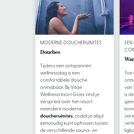
MODERNE DOUCHERUIMTES
EEN
COM
Douches
War
Tijdens een ontspannen
wellnessdag is een
Toe
comfortabele douche
onts
onmisbaar. Bij Vitae
van 
Wellnessresort Goes vind je
is d
verspreid over het resort
gees
meerdere moderne
kom
doucheruimtes
, zodat je altijd
verw
eenvoudig kunt opfrissen tussen
verl
de verschillende sauna- en
ligb