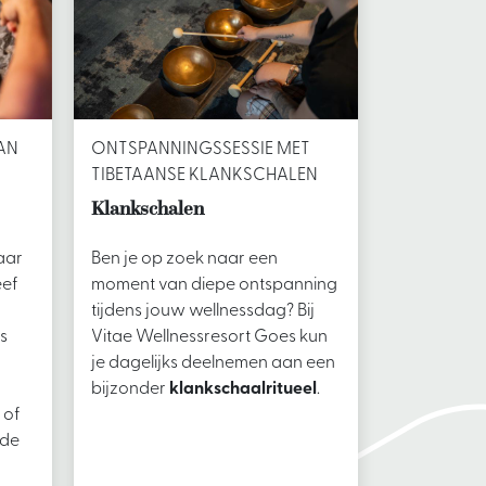
AN
ONTSPANNINGSSESSIE MET
TIBETAANSE KLANKSCHALEN
Klankschalen
aar
Ben je op zoek naar een
eef
moment van diepe ontspanning
tijdens jouw wellnessdag? Bij
s
Vitae Wellnessresort Goes kun
je dagelijks deelnemen aan een
bijzonder
klankschaalritueel
.
 of
 de