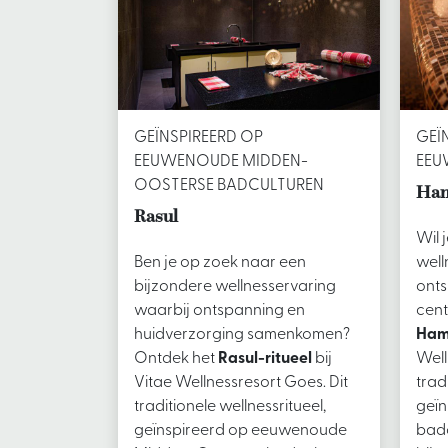
GEÏNSPIREERD OP
GEÏ
EEUWENOUDE MIDDEN-
EEU
OOSTERSE BADCULTUREN
Ha
Rasul
Wil 
Ben je op zoek naar een
well
bijzondere wellnesservaring
onts
waarbij ontspanning en
cent
huidverzorging samenkomen?
Ha
Ontdek het
Rasul-ritueel
bij
Well
Vitae Wellnessresort Goes. Dit
trad
traditionele wellnessritueel,
geï
geïnspireerd op eeuwenoude
badc