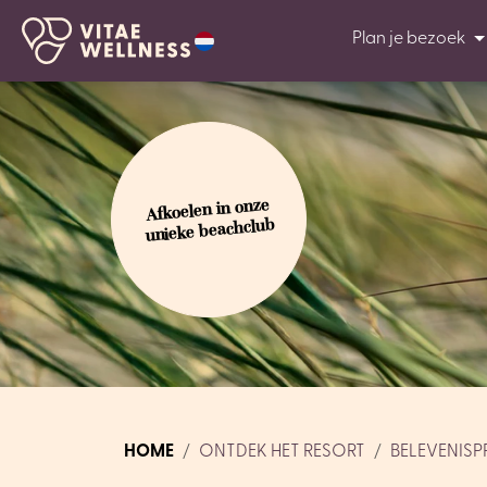
Plan je bezoek
Afkoelen in onze
unieke beachclub
HOME
ONTDEK HET RESORT
BELEVENI