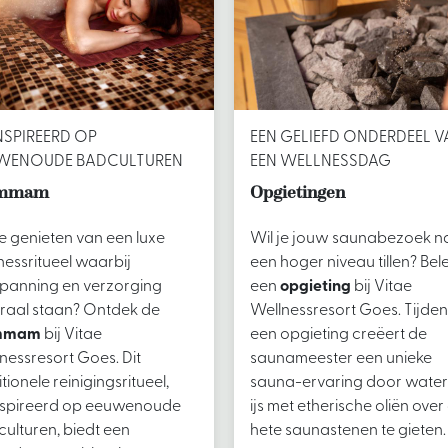
NSPIREERD OP
EEN GELIEFD ONDERDEEL V
WENOUDE BADCULTUREN
EEN WELLNESSDAG
mmam
Opgietingen
je genieten van een luxe
Wil je jouw saunabezoek n
nessritueel waarbij
een hoger niveau tillen? Bel
panning en verzorging
een
opgieting
bij Vitae
raal staan? Ontdek de
Wellnessresort Goes. Tijden
mmam
bij Vitae
een opgieting creëert de
nessresort Goes. Dit
saunameester een unieke
itionele reinigingsritueel,
sauna-ervaring door water
nspireerd op eeuwenoude
ijs met etherische oliën over
ulturen, biedt een
hete saunastenen te gieten.