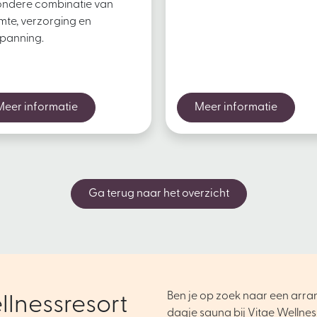
ondere combinatie van
te, verzorging en
panning.
Meer informatie
Meer informatie
Ga terug naar het overzicht
Ben je op zoek naar een arr
llnessresort
dagje sauna bij Vitae Wellnes