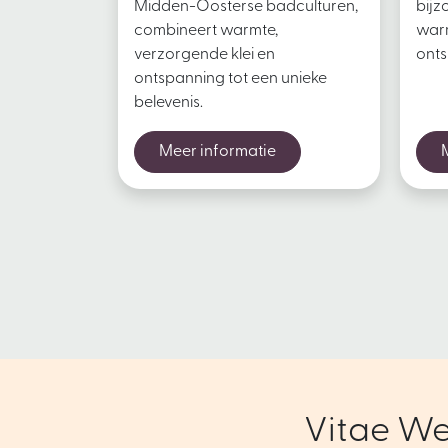
Midden-Oosterse badculturen,
bijz
combineert warmte,
warm
verzorgende klei en
onts
ontspanning tot een unieke
belevenis.
Meer informatie
Vitae We