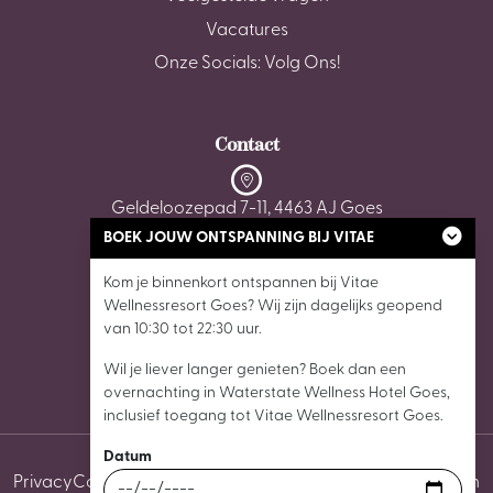
Vacatures
Onze Socials: Volg Ons!
Contact
Geldeloozepad 7-11, 4463 AJ Goes
BOEK JOUW ONTSPANNING BIJ VITAE
0113 - 22 35 05
Kom je binnenkort ontspannen bij Vitae
Wellnessresort Goes? Wij zijn dagelijks geopend
wellnessgoes@vitaewellnessresorts.nl
van 10:30 tot 22:30 uur.
Wil je liever langer genieten? Boek dan een
overnachting in Waterstate Wellness Hotel Goes,
inclusief toegang tot Vitae Wellnessresort Goes.
Datum
Privacy
Cookies
Algemene voorwaarden
Cookie instellingen