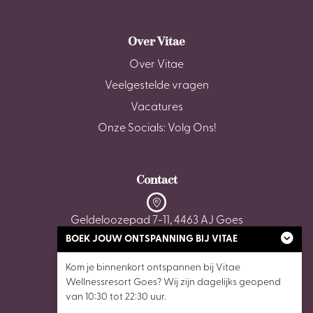
Over Vitae
Over Vitae
Veelgestelde vragen
Vacatures
Onze Socials: Volg Ons!
Contact
Geldeloozepad 7-11, 4463 AJ Goes
BOEK JOUW ONTSPANNING BIJ VITAE
0113 - 22 35 05
Kom je binnenkort ontspannen bij Vitae
Wellnessresort Goes? Wij zijn dagelijks geopend
wellnessgoes@vitaewellnessresorts.nl
van 10:30 tot 22:30 uur.