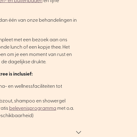
en- en buitenbaden
en fijne
dan één van onze behandelingen in
mpleet met een bezoek aan ons
nde lunch of een kopje thee. Het
pen om je een moment van rust en
de dagelijkse drukte.
ee is inclusief:
a- en wellnessfaciliteiten tot
rubzout, shampoo en showergel
atis
belevenisprogramma
met o.a.
beschikbaarheid)