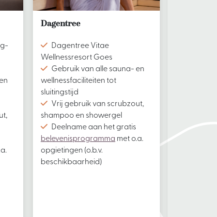
Dagentree
Avondentr
ng-
Dagentree Vitae
Avonden
Wellnessresort Goes
Wellnessre
Gebruik van alle sauna- en
Gebruik 
 en
wellnessfaciliteiten tot
wellnessfaci
sluitingstijd
sluitingstijd
Vrij gebruik van scrubzout,
Vrij geb
ut,
shampoo en showergel
shampoo e
Deelname aan het gratis
Deelnam
belevenisprogramma
met o.a.
belevenis
a.
opgietingen (o.b.v.
opgietingen 
beschikbaarheid)
beschikbaa