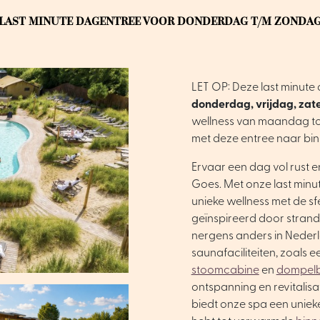
LAST MINUTE DAGENTREE VOOR DONDERDAG T/M ZONDA
LET OP: Deze last minute 
donderdag, vrijdag, zat
wellness van maandag to
met deze entree naar bi
Ervaar een dag vol rust e
Goes. Met onze last minu
unieke wellness met de s
geïnspireerd door strand,
nergens anders in Nederl
saunafaciliteiten, zoals 
stoomcabine
en
dompel
ontspanning en revitalis
biedt onze spa een uniek