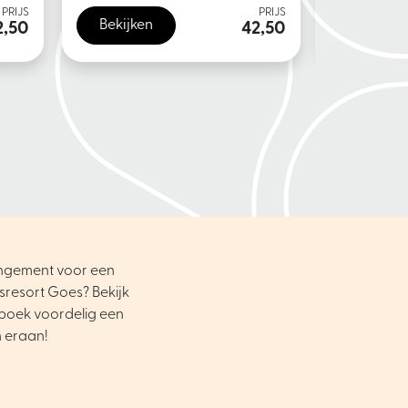
PRIJS
PRIJS
Bekijken
Bekijke
2,50
42,50
angement voor een
sresort Goes? Bekijk
boek voordelig een
n eraan!