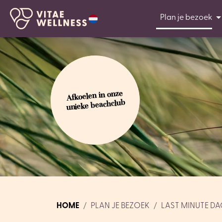
Plan je bezoek
Afkoelen in onze
unieke beachclub
HOME
PLAN JE BEZOEK
LAST MINUTE D