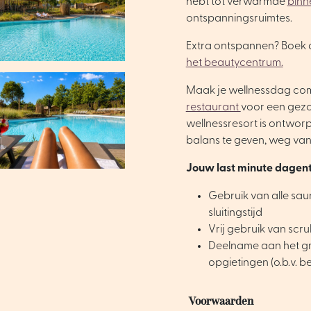
hebt tot verwarmde
binn
ontspanningsruimtes.
Extra ontspannen? Boek 
het beautycentrum.
Maak je wellnessdag co
restaurant
voor een gezo
wellnessresort is ontwor
balans te geven, weg van 
Jouw last minute dagentr
Gebruik van alle saun
sluitingstijd
Vrij gebruik van sc
Deelname aan het gr
opgietingen (o.b.v. 
Voorwaarden