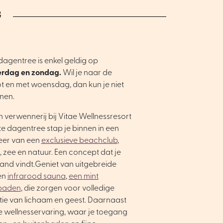
G
dagentree is enkel geldig op
erdag en zondag.
Wil je naar de
t en met woensdag, dan kun je niet
nnen.
n verwennerij bij Vitae Wellnessresort
te dagentree stap je binnen in een
feer van een
exclusieve beachclub
,
 zee en natuur. Een concept dat je
and vindt.Geniet van uitgebreide
een
infrarood sauna
,
een mint
baden
, die zorgen voor volledige
atie van lichaam en geest. Daarnaast
e wellnesservaring, waar je toegang