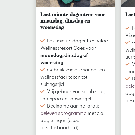
Last minute dagentree voor
Las
maandag, dinsdag en
woensdag
L
Vita
Last minute dagentree Vitae
G
Wellnessresort Goes voor
well
maandag, dinsdag of
uur t
woensdag
V
Gebruik van alle sauna- en
sha
wellnessfaciliteiten tot
D
sluitingstijd
bel
Vrij gebruik van scrubzout,
opgi
shampoo en showergel
besc
Deelname aan het gratis
belevenisprogramma
met o.a.
opgietingen (o.b.v.
beschikbaarheid)