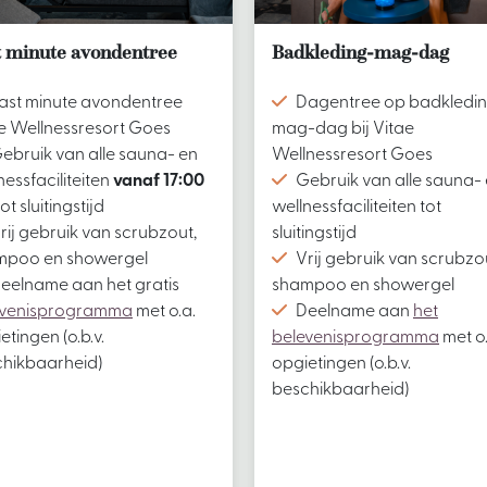
t minute avondentree
Badkleding-mag-dag
ast minute avondentree
Dagentree op badkledi
e Wellnessresort Goes
mag-dag bij Vitae
ebruik van alle sauna- en
Wellnessresort Goes
nessfaciliteiten
vanaf 17:00
Gebruik van alle sauna-
ot sluitingstijd
wellnessfaciliteiten tot
rij gebruik van scrubzout,
sluitingstijd
mpoo en showergel
Vrij gebruik van scrubzo
eelname aan het gratis
shampoo en showergel
evenisprogramma
met o.a.
Deelname aan
het
etingen (o.b.v.
belevenisprogramma
met o.
hikbaarheid)
opgietingen (o.b.v.
beschikbaarheid)