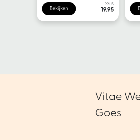
PRIJS
Bekijken
19,95
Vitae We
Goes