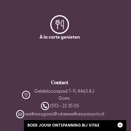
À la carte genieten
Contact
Geldeloozepad 7-11, 4463 AJ
Goes
0113 - 22 35 05
wellnessgoes@vitaewellnessresorts.nl
BOEK JOUW ONTSPANNING BIJ VITAE