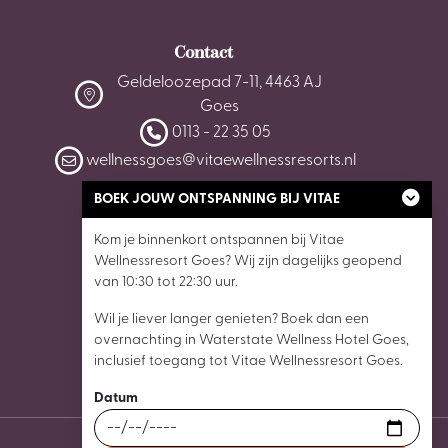
Contact
Geldeloozepad 7-11, 4463 AJ
Goes
0113 - 22 35 05
wellnessgoes@vitaewellnessresorts.nl
BOEK JOUW ONTSPANNING BIJ VITAE
Kom je binnenkort ontspannen bij Vitae
Wellnessresort Goes? Wij zijn dagelijks geopend
van 10:30 tot 22:30 uur.
Wil je liever langer genieten? Boek dan een
overnachting in Waterstate Wellness Hotel Goes,
inclusief toegang tot Vitae Wellnessresort Goes.
Datum