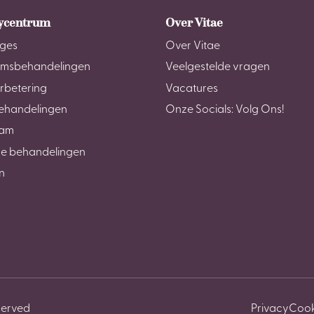
ycentrum
Over Vitae
ges
Over Vitae
amsbehandelingen
Veelgestelde vragen
rbetering
Vacatures
ehandelingen
Onze Socials: Volg Ons!
am
e behandelingen
n
served
Privacy
Cook