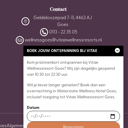
Contact
Geldeloozepad 7-11, 4463 AJ
Goes
0113 - 22 35 05
wellnessgoes@vitaewellnessresorts.nl
BOEK JOUW ONTSPANNING BIJ VITAE
Kom je binnenkort ontspannen bij Vitae
Wellnessresort Goes? Wij zijn dagelijks geopend
van 10:30 tot 22:30 uur.
Wil je liever langer genieten? Boek dan een
overnachting in Waterstate Wellness Hotel Goes,
inclusief toegang tot Vitae Wellnessresort Goes.
Datum
ies
Algemene voorwaarden
Cookie instellingen