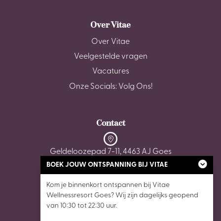
Over Vitae
Over Vitae
Veelgestelde vragen
Vacatures
Onze Socials: Volg Ons!
Contact
Geldeloozepad 7-11, 4463 AJ Goes
BOEK JOUW ONTSPANNING BIJ VITAE
0113 - 22 35 05
Kom je binnenkort ontspannen bij Vitae
Wellnessresort Goes? Wij zijn dagelijks geopend
wellnessgoes@vitaewellnessresorts.nl
van 10:30 tot 22:30 uur.