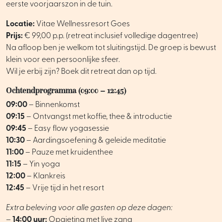
eerste voorjaarszon in de tuin.
Locatie:
Vitae Wellnessresort Goes
Prijs:
€ 99,00 p.p. (retreat inclusief volledige dagentree)
Na afloop ben je welkom tot sluitingstijd. De groep is bewust
klein voor een persoonlijke sfeer.
Wil je erbij zijn? Boek dit retreat dan op tijd.
Ochtendprogramma (09:00 – 12:45)
09:00
– Binnenkomst
09:15
– Ontvangst met koffie, thee & introductie
09:45
– Easy flow yogasessie
10:30
– Aardingsoefening & geleide meditatie
11:00
– Pauze met kruidenthee
11:15
– Yin yoga
12:00
– Klankreis
12:45
– Vrije tijd in het resort
Extra beleving voor alle gasten op deze dagen:
–
14:00 uur:
Opgieting met live zang